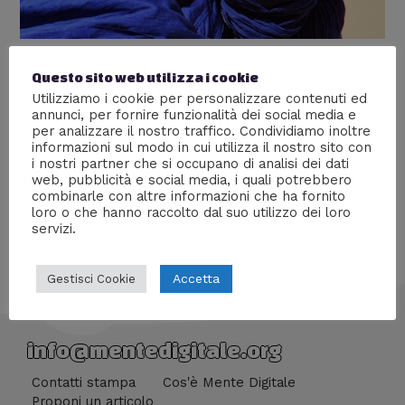
La Caduta del Leone
Questo sito web utilizza i cookie
Utilizziamo i cookie per personalizzare contenuti ed
Lascia un commento
/
Culture
,
Storia
/ Di
Prof Carbone
annunci, per fornire funzionalità dei social media e
per analizzare il nostro traffico. Condividiamo inoltre
Osserva lo splendore del potentissimo califatto
informazioni sul modo in cui utilizza il nostro sito con
Rashidun, guidato dalle sagge parole del Profeta
i nostri partner che si occupano di analisi dei dati
web, pubblicità e social media, i quali potrebbero
combinarle con altre informazioni che ha fornito
loro o che hanno raccolto dal suo utilizzo dei loro
servizi.
Accetta
Gestisci Cookie
info@mentedigitale.org
Contatti stampa
Cos'è Mente Digitale
Proponi un articolo