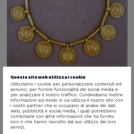
Questo sito web utilizza i cookie
Gioielli monetali nell’impero
Utilizziamo i cookie per personalizzare contenuti ed
romano
annunci, per fornire funzionalità dei social media e
per analizzare il nostro traffico. Condividiamo inoltre
Lascia un commento
/
Storia
/ Di
Giacomo Brasini
informazioni sul modo in cui utilizza il nostro sito con
i nostri partner che si occupano di analisi dei dati
Una tematica poco conosciuta sulla numismatica
web, pubblicità e social media, i quali potrebbero
combinarle con altre informazioni che ha fornito
romana è quella dei gioielli monetali di età medio e
loro o che hanno raccolto dal suo utilizzo dei loro
tarda imperiale: questi gioielli consistono per lo più in
servizi.
collane e pendenti creati incastonando una moneta,