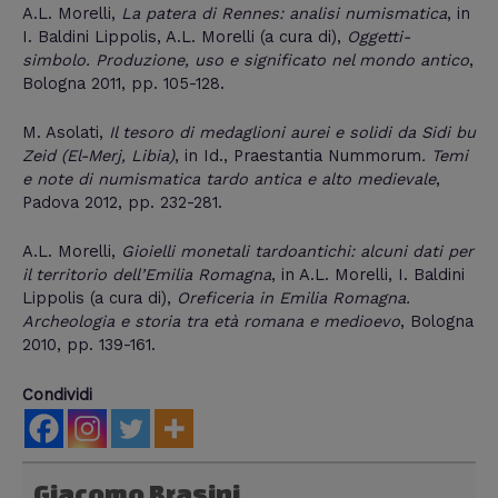
A.L. Morelli,
La patera di Rennes: analisi numismatica
, in
I. Baldini Lippolis, A.L. Morelli (a cura di),
Oggetti-
simbolo. Produzione, uso e significato nel mondo antico
,
Bologna 2011, pp. 105-128.
M. Asolati,
Il tesoro di medaglioni aurei e solidi da Sidi bu
Zeid (El-Merj, Libia)
, in Id., Praestantia Nummorum
. Temi
e note di numismatica tardo antica e alto medievale
,
Padova 2012, pp. 232-281.
A.L. Morelli,
Gioielli monetali tardoantichi: alcuni dati per
il territorio dell’Emilia Romagna
, in A.L. Morelli, I. Baldini
Lippolis (a cura di),
Oreficeria in Emilia Romagna.
Archeologia e storia tra età romana e medioevo
, Bologna
2010, pp. 139-161.
Condividi
Giacomo Brasini