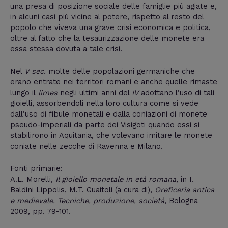
una presa di posizione sociale delle famiglie più agiate e,
in alcuni casi più vicine al potere, rispetto al resto del
popolo che viveva una grave crisi economica e politica,
oltre al fatto che la tesaurizzazione delle monete era
essa stessa dovuta a tale crisi.
Nel
V sec.
molte delle popolazioni germaniche che
erano entrate nei territori romani e anche quelle rimaste
lungo il
limes
negli ultimi anni del
IV
adottano l’uso di tali
gioielli, assorbendoli nella loro cultura come si vede
dall’uso di fibule monetali e dalla coniazioni di monete
pseudo-imperiali da parte dei Visigoti quando essi si
stabilirono in Aquitania, che volevano imitare le monete
coniate nelle zecche di Ravenna e Milano.
Fonti primarie:
A.L. Morelli,
Il gioiello monetale in età romana
, in I.
Baldini Lippolis, M.T. Guaitoli (a cura di),
Oreficeria antica
e medievale. Tecniche, produzione, società
, Bologna
2009, pp. 79-101.