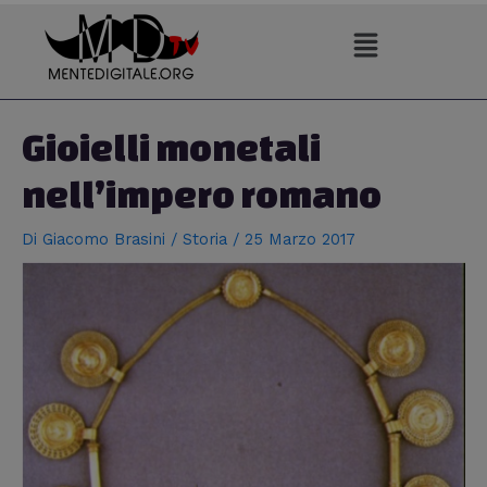
Vai
al
contenuto
Navigazione
articoli
Gioielli monetali
nell’impero romano
Di
Giacomo Brasini
/
Storia
/
25 Marzo 2017