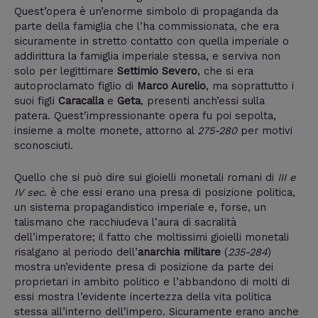
Quest’opera è un’enorme simbolo di propaganda da
parte della famiglia che l’ha commissionata, che era
sicuramente in stretto contatto con quella imperiale o
addirittura la famiglia imperiale stessa, e serviva non
solo per legittimare
Settimio Severo
, che si era
autoproclamato figlio di
Marco Aurelio
, ma soprattutto i
suoi figli
Caracalla
e
Geta
, presenti anch’essi sulla
patera. Quest’impressionante opera fu poi sepolta,
insieme a molte monete, attorno al
275-280
per motivi
sconosciuti.
Quello che si può dire sui gioielli monetali romani di
III e
IV sec
. è che essi erano una presa di posizione politica,
un sistema propagandistico imperiale e, forse, un
talismano che racchiudeva l’aura di sacralità
dell’imperatore; il fatto che moltissimi gioielli monetali
risalgano al periodo dell’
anarchia militare
(
235-284
)
mostra un’evidente presa di posizione da parte dei
proprietari in ambito politico e l’abbandono di molti di
essi mostra l’evidente incertezza della vita politica
stessa all’interno dell’impero. Sicuramente erano anche