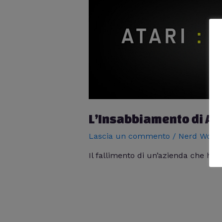
L’Insabbiamento di At
Lascia un commento
/
Nerd World
Il fallimento di un’azienda che ha