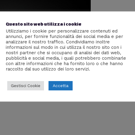
Questo sito web utilizza i cookie
Utilizziamo i cookie per personalizzare contenuti ed
annunci, per fornire funzionalità dei social media e per
analizzare il nostro traffico. Condividiamo inoltre
informazioni sul modo in cui utilizza il nostro sito con i
nostri partner che si occupano di analisi dei dati web,
pubblicità e social media, i quali potrebbero combinarle
con altre informazioni che ha fornito loro o che hanno
raccolto dal suo utilizzo dei loro servizi.
ari
,
Retrogame
/ Di
Malakia
Accetta
Gestisci Cookie
 chiesto troppo ad un mercato nascente