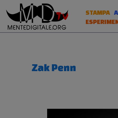
Vai
al
STAMPA
A
contenuto
ESPERIMEN
Zak Penn