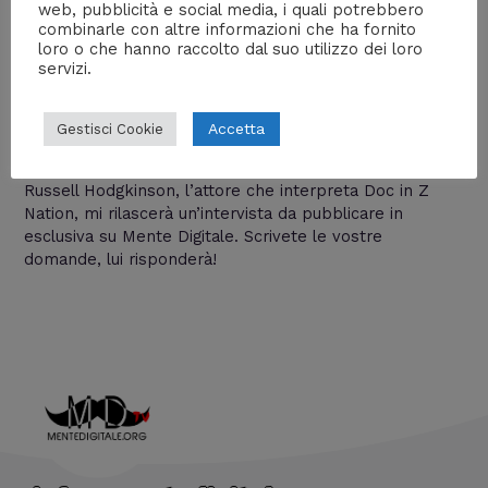
web, pubblicità e social media, i quali potrebbero
combinarle con altre informazioni che ha fornito
loro o che hanno raccolto dal suo utilizzo dei loro
servizi.
Fate le vostre domande a Russell
Hodgkinson, Doc di Z Nation
Accetta
Gestisci Cookie
Serie tv
/ Di
William J
Russell Hodgkinson, l’attore che interpreta Doc in Z
Nation, mi rilascerà un’intervista da pubblicare in
esclusiva su Mente Digitale. Scrivete le vostre
domande, lui risponderà!