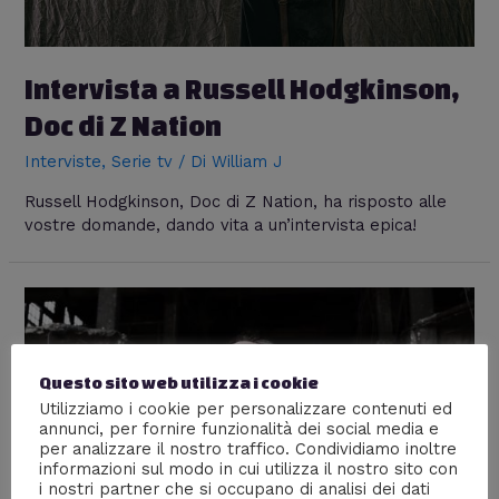
Intervista a Russell Hodgkinson,
Doc di Z Nation
Interviste
,
Serie tv
/ Di
William J
Russell Hodgkinson, Doc di Z Nation, ha risposto alle
vostre domande, dando vita a un’intervista epica!
Questo sito web utilizza i cookie
Utilizziamo i cookie per personalizzare contenuti ed
annunci, per fornire funzionalità dei social media e
per analizzare il nostro traffico. Condividiamo inoltre
informazioni sul modo in cui utilizza il nostro sito con
i nostri partner che si occupano di analisi dei dati