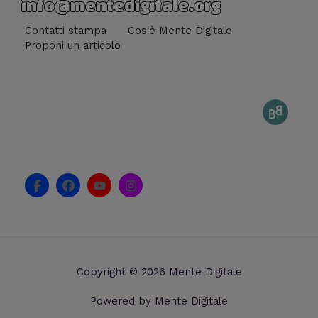
info@mentedigitale.org
Contatti stampa
Cos'è Mente Digitale
Proponi un articolo
F
F
Y
I
a
a
o
n
c
c
u
s
e
e
t
t
b
b
u
a
o
o
b
g
o
o
e
r
k
k
a
Copyright © 2026 Mente Digitale
-
m
f
Powered by Mente Digitale