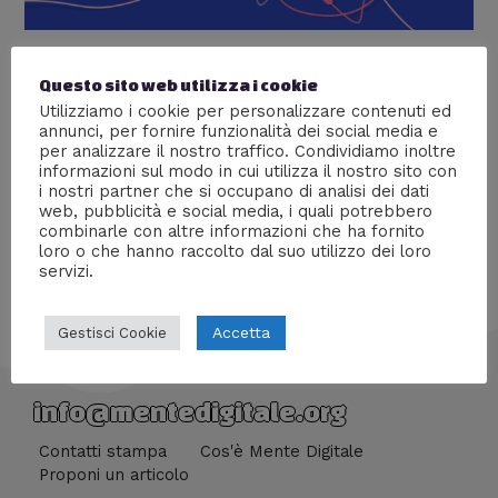
Alla Scoperta di Spotify
Questo sito web utilizza i cookie
Lascia un commento
/
Tecnologia
/ Di
Monica Fix
Utilizziamo i cookie per personalizzare contenuti ed
annunci, per fornire funzionalità dei social media e
Monica Fix ci accompagnerà in questa nuova avventura
per analizzare il nostro traffico. Condividiamo inoltre
tutta musicale
informazioni sul modo in cui utilizza il nostro sito con
i nostri partner che si occupano di analisi dei dati
web, pubblicità e social media, i quali potrebbero
combinarle con altre informazioni che ha fornito
loro o che hanno raccolto dal suo utilizzo dei loro
servizi.
Accetta
Gestisci Cookie
info@mentedigitale.org
Contatti stampa
Cos'è Mente Digitale
Proponi un articolo