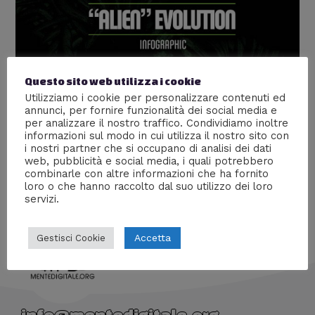
Questo sito web utilizza i cookie
Alien: Gli stadi di uno xenomorfo
Utilizziamo i cookie per personalizzare contenuti ed
Lascia un commento
/
Cinema
/ Di
William J
annunci, per fornire funzionalità dei social media e
per analizzare il nostro traffico. Condividiamo inoltre
Negli anni abbiamo visto l’alieno più cattivo di sempre
informazioni sul modo in cui utilizza il nostro sito con
prendere varie forme, facciamo il punto della
i nostri partner che si occupano di analisi dei dati
web, pubblicità e social media, i quali potrebbero
situazione.
combinarle con altre informazioni che ha fornito
loro o che hanno raccolto dal suo utilizzo dei loro
servizi.
Accetta
Gestisci Cookie