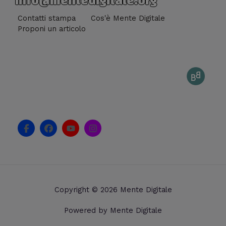
info@mentedigitale.org
Contatti stampa
Cos'è Mente Digitale
Proponi un articolo
F
F
Y
I
a
a
o
n
c
c
u
s
e
e
t
t
b
b
u
a
o
o
b
g
o
o
e
r
k
k
a
Copyright © 2026 Mente Digitale
-
m
f
Powered by Mente Digitale