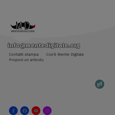
info@mentedigitale.org
Contatti stampa
Cos'è Mente Digitale
Proponi un articolo
F
F
Y
I
a
a
o
n