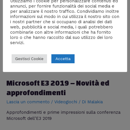
Utilizziamo i cookie per personalizzare contenuti ed
annunci, per fornire funzionalità dei social media e
per analizzare il nostro traffico. Condividiamo inoltre
informazioni sul modo in cui utilizza il nostro sito con
i nostri partner che si occupano di analisi dei dati
web, pubblicità e social media, i quali potrebbero
combinarle con altre informazioni che ha fornito
loro o che hanno raccolto dal suo utilizzo dei loro
servizi.
Accetta
Gestisci Cookie
Microsoft E3 2019 – Novità ed
approfondimenti
Lascia un commento
/
Videogiochi
/ Di
Malakia
Approfondimenti e prime impressioni sulla conferenza
Microsoft dell’E3 2019