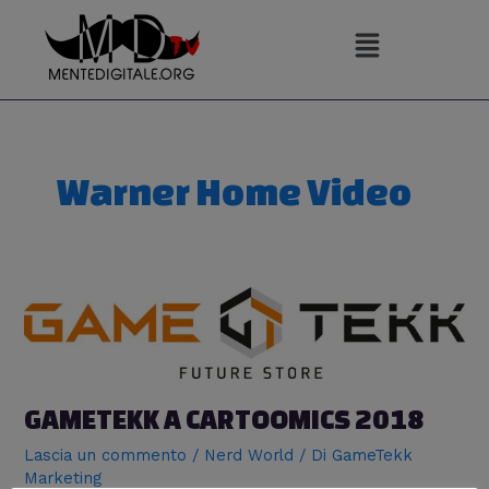
Vai
al
contenuto
Warner Home Video
GAMETEKK A CARTOOMICS 2018
Lascia un commento
/
Nerd World
/ Di
GameTekk
Marketing