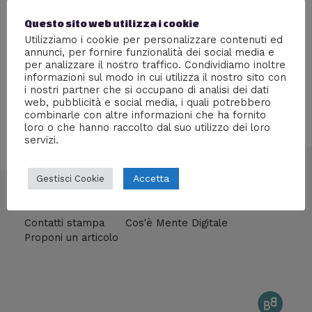
La catena specializzata in videogames e home video
Questo sito web utilizza i cookie
sarà presente con uno stand dedicato alla vendita di
Utilizziamo i cookie per personalizzare contenuti ed
Dvd, Blu-Ray e videogiochi.
annunci, per fornire funzionalità dei social media e
per analizzare il nostro traffico. Condividiamo inoltre
informazioni sul modo in cui utilizza il nostro sito con
i nostri partner che si occupano di analisi dei dati
web, pubblicità e social media, i quali potrebbero
combinarle con altre informazioni che ha fornito
loro o che hanno raccolto dal suo utilizzo dei loro
servizi.
Accetta
Gestisci Cookie
info@mentedigitale.org
Contatti stampa
Cos'è Mente Digitale
Proponi un articolo