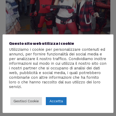
Questo sito web utilizza i cookie
I cosplay al Cartoomics 2016
Utilizziamo i cookie per personalizzare contenuti ed
annunci, per fornire funzionalità dei social media e
[FOTO]
per analizzare il nostro traffico. Condividiamo inoltre
informazioni sul modo in cui utilizza il nostro sito con
Lascia un commento
/
Fumetti
,
Gallerie fotografiche
,
i nostri partner che si occupano di analisi dei dati
Nerd World
,
Videogiochi
/ Di
William J
web, pubblicità e social media, i quali potrebbero
combinarle con altre informazioni che ha fornito
Galleria fotografica dei cosplay di domenica, al
loro o che hanno raccolto dal suo utilizzo dei loro
Cartoomics 2016.
servizi.
Accetta
Gestisci Cookie