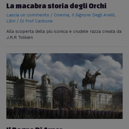
La macabra storia degli Orchi
Lascia un commento
/
Cinema
,
Il Signore Degli Anelli
,
Libri
/ Di
Prof Carbone
Alla scoperta della più iconica e crudele razza creata da
J.R.R Tolkien