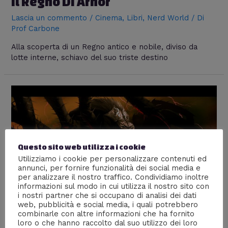
Il Regno Di Arnor
Lascia un commento
/
Cinema
,
Libri
,
Nerd World
/ Di
Prof Carbone
Alla scoperta di un Regno antico e nobile, diviso da
lotte interne, schiavo del suo triste destino
Questo sito web utilizza i cookie
Utilizziamo i cookie per personalizzare contenuti ed
annunci, per fornire funzionalità dei social media e
per analizzare il nostro traffico. Condividiamo inoltre
informazioni sul modo in cui utilizza il nostro sito con
i nostri partner che si occupano di analisi dei dati
web, pubblicità e social media, i quali potrebbero
combinarle con altre informazioni che ha fornito
Ungoliant e gli Ungol
loro o che hanno raccolto dal suo utilizzo dei loro