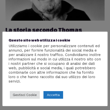
La storia secondo Thomas
Keneally – #FuoriDiTesi 3
Questo sito web utilizza i cookie
Utilizziamo i cookie per personalizzare contenuti ed
Lascia un commento
/
FuoriDiTesi
/ Di
William J
annunci, per fornire funzionalità dei social media e
L’Australia è un paese nuovo e allo stesso tempo
per analizzare il nostro traffico. Condividiamo inoltre
informazioni sul modo in cui utilizza il nostro sito con
millenario, costruito non da liberi cittadini desiderosi di
i nostri partner che si occupano di analisi dei dati
dare inizio ad un “nuovo mondo”, ma da una manciata di
web, pubblicità e social media, i quali potrebbero
deportati che hanno spesso soffocato la loro rabbia e
combinarle con altre informazioni che ha fornito
frustrazione su chi da sempre, gli aborigeni, aveva
loro o che hanno raccolto dal suo utilizzo dei loro
posseduto quella terra.
servizi.
Accetta
Gestisci Cookie