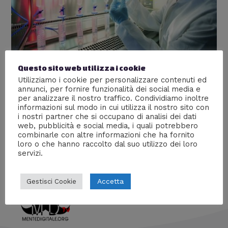
Questo sito web utilizza i cookie
Come nasce un farmaco
Utilizziamo i cookie per personalizzare contenuti ed
annunci, per fornire funzionalità dei social media e
Lascia un commento
/
chimica
,
Medicina
,
Scienze
/ Di
per analizzare il nostro traffico. Condividiamo inoltre
informazioni sul modo in cui utilizza il nostro sito con
William J
i nostri partner che si occupano di analisi dei dati
Cos’è un farmaco e quali sono i passaggi che deve
web, pubblicità e social media, i quali potrebbero
combinarle con altre informazioni che ha fornito
affrontare prima di entrare in commercio.
loro o che hanno raccolto dal suo utilizzo dei loro
servizi.
Accetta
Gestisci Cookie