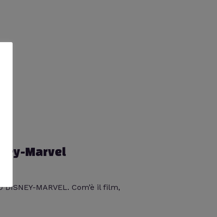
sney-Marvel
O DISNEY-MARVEL. Com’è il film,