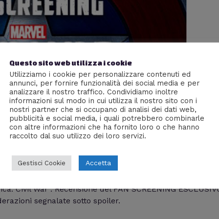
Questo sito web utilizza i cookie
Utilizziamo i cookie per personalizzare contenuti ed
annunci, per fornire funzionalità dei social media e per
analizzare il nostro traffico. Condividiamo inoltre
informazioni sul modo in cui utilizza il nostro sito con i
nostri partner che si occupano di analisi dei dati web,
pubblicità e social media, i quali potrebbero combinarle
con altre informazioni che ha fornito loro o che hanno
raccolto dal suo utilizzo dei loro servizi.
il War” – Recensione Fan Screening Di
Accetta
Gestisci Cookie
m J
rica: Civil War”. Recensione del FAN SCREENING ESCLUSIV
erazioni segnalate sotto spoiler.