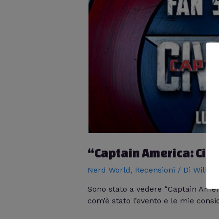
“Captain America: Civ
Nerd World
,
Recensioni
/ Di
Willia
Sono stato a vedere “Captain Ame
com’è stato l’evento e le mie consid