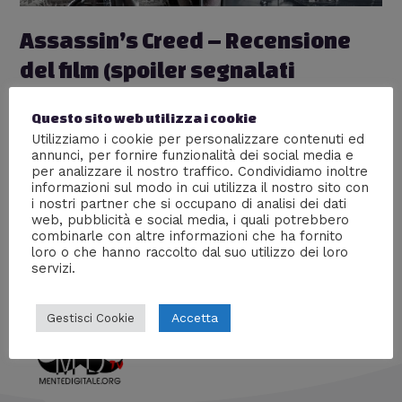
Assassin’s Creed – Recensione
del film (spoiler segnalati
nell’articolo)
Questo sito web utilizza i cookie
Cinema
,
Nerd World
,
Recensioni
/ Di
William J
Utilizziamo i cookie per personalizzare contenuti ed
annunci, per fornire funzionalità dei social media e
Recensione di “Assassin’s Creed”, il film ispirato al
per analizzare il nostro traffico. Condividiamo inoltre
celebre videogioco, che uscirà nelle sale italiane il 4
informazioni sul modo in cui utilizza il nostro sito con
gennaio 2017. Vediamo insieme la trama e le differenze
i nostri partner che si occupano di analisi dei dati
sostanziali col videogioco, seguite dalle mie impressioni
web, pubblicità e social media, i quali potrebbero
personali. Gli Spoiler sono ben segnalati nell’articolo!
combinarle con altre informazioni che ha fornito
loro o che hanno raccolto dal suo utilizzo dei loro
servizi.
Accetta
Gestisci Cookie