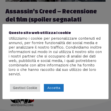
Assassin’s Creed – Recensione
del film (spoiler segnalati
nell’articolo)
Questo sito web utilizza i cookie
Cinema
,
Nerd World
,
Recensioni
/ Di
William J
Utilizziamo i cookie per personalizzare contenuti ed
annunci, per fornire funzionalità dei social media e
Recensione di “Assassin’s Creed”, il film ispirato al
per analizzare il nostro traffico. Condividiamo inoltre
celebre videogioco, che uscirà nelle sale italiane il 4
informazioni sul modo in cui utilizza il nostro sito con
gennaio 2017. Vediamo insieme la trama e le differenze
i nostri partner che si occupano di analisi dei dati
sostanziali col videogioco, seguite dalle mie impressioni
web, pubblicità e social media, i quali potrebbero
personali. Gli Spoiler sono ben segnalati nell’articolo!
combinarle con altre informazioni che ha fornito
loro o che hanno raccolto dal suo utilizzo dei loro
servizi.
Accetta
Gestisci Cookie