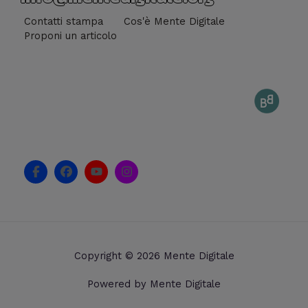
Contatti stampa
Cos'è Mente Digitale
Proponi un articolo
F
F
Y
I
a
a
o
n
c
c
u
s
e
e
t
t
b
b
u
a
o
o
b
g
o
o
e
r
k
k
a
Copyright © 2026 Mente Digitale
-
m
f
Powered by Mente Digitale