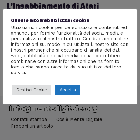
L’Insabbiamento di Atari
Lascia un commento
/
Nerd World
,
Retrogame
/ Di
Questo sito web utilizza i cookie
Malakia
Utilizziamo i cookie per personalizzare contenuti ed
annunci, per fornire funzionalità dei social media e
Il fallimento di un’azienda che ha chiesto troppo ad un
per analizzare il nostro traffico. Condividiamo inoltre
mercato nascente
informazioni sul modo in cui utilizza il nostro sito con
i nostri partner che si occupano di analisi dei dati
web, pubblicità e social media, i quali potrebbero
combinarle con altre informazioni che ha fornito
loro o che hanno raccolto dal suo utilizzo dei loro
servizi.
Accetta
Gestisci Cookie
info@mentedigitale.org
Contatti stampa
Cos'è Mente Digitale
Proponi un articolo