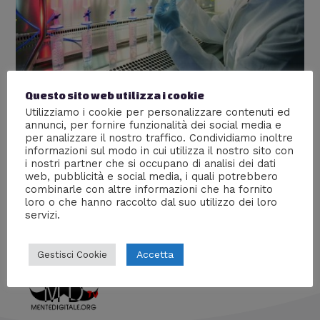
Questo sito web utilizza i cookie
Come nasce un farmaco
Utilizziamo i cookie per personalizzare contenuti ed
annunci, per fornire funzionalità dei social media e
Lascia un commento
/
chimica
,
Medicina
,
Scienze
/ Di
per analizzare il nostro traffico. Condividiamo inoltre
informazioni sul modo in cui utilizza il nostro sito con
William J
i nostri partner che si occupano di analisi dei dati
Cos’è un farmaco e quali sono i passaggi che deve
web, pubblicità e social media, i quali potrebbero
combinarle con altre informazioni che ha fornito
affrontare prima di entrare in commercio.
loro o che hanno raccolto dal suo utilizzo dei loro
servizi.
Accetta
Gestisci Cookie