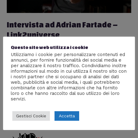
Intervista ad Adrian Fartade –
Link2universe
Lascia un commento
/
Interviste
,
Mente Digitale TV
,
Questo sito web utilizza i cookie
Scienze
,
VIDEO INTERVISTE
/ Di
William J
Utilizziamo i cookie per personalizzare contenuti ed
annunci, per fornire funzionalità dei social media e
Adrian Fartade risponde alle vostre domande su Mente
per analizzare il nostro traffico. Condividiamo inoltre
Digitale con una mitica intervista, in cui racconta
informazioni sul modo in cui utilizza il nostro sito con
davvero di tutto con il suo stile unico! Parla di spazio
i nostri partner che si occupano di analisi dei dati
tempo, paradossi, astronomia, cibo e sushi… ma anche
web, pubblicità e social media, i quali potrebbero
combinarle con altre informazioni che ha fornito
di terremoti, Star Trek, buchi neri, animali di merda,
loro o che hanno raccolto dal suo utilizzo dei loro
Capitan Harlock e molto altro!
servizi.
Accetta
Gestisci Cookie