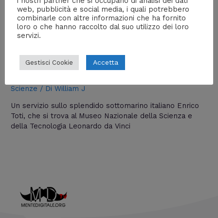
i nostri partner che si occupano di analisi dei dati
web, pubblicità e social media, i quali potrebbero
combinarle con altre informazioni che ha fornito
loro o che hanno raccolto dal suo utilizzo dei loro
servizi.
Il Sottomarino Enrico Toti | Mente
Digitale TV [HD]
Accetta
Gestisci Cookie
Lascia un commento
/
Documentari
,
Mente Digitale TV
,
Scienze
/ Di
William J
Un servizio sullo splendido sottomarino italiano Enrico
Toti, che si trova al Museo Nazionale della Scienza e
della Tecnologia Leonardo da Vinci