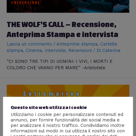
THE WOLF’S CALL – Recensione,
Anteprima Stampa e intervista
Lascia un commento
/
Anteprime stampa
,
Cartelle
stampa
,
Cinema
,
Interviste
,
Recensioni
/ Di
Caterina
“CI SONO TRE TIPI DI UOMINI: I VIVI, I MORTI E
COLORO CHE VANNO PER MARE” -Aristotele
Questo sito web utilizza i cookie
Utilizziamo i cookie per personalizzare contenuti ed
annunci, per fornire funzionalità dei social media e
per analizzare il nostro traffico. Condividiamo inoltre
informazioni sul modo in cui utilizza il nostro sito con