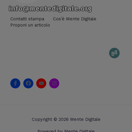
info@mentedigitale.org
Contatti stampa
Cos'è Mente Digitale
Proponi un articolo
F
F
Y
I
a
a
o
n
c
c
u
s
e
e
t
t
b
b
u
a
o
o
b
g
o
o
e
r
k
k
a
Copyright © 2026 Mente Digitale
-
m
f
Powered by Mente Digitale