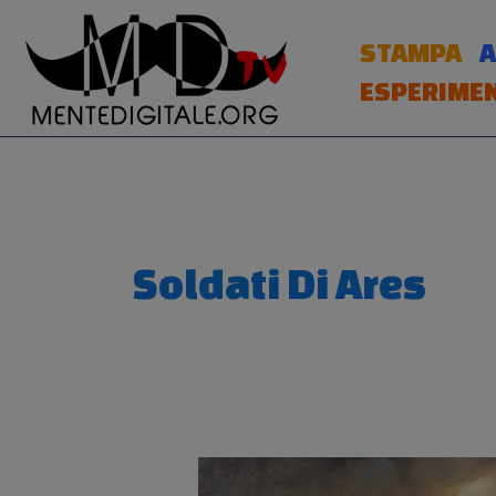
Vai
al
STAMPA
A
contenuto
ESPERIMEN
Soldati Di Ares