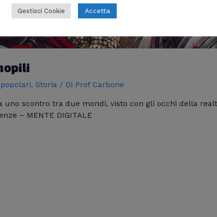
Accetta
Gestisci Cookie
mopili
 popolari
,
Storia
/ Di
Prof Carbone
 uno scontro tra due mondi, visto con gli occhi della realt
eguenze – MENTE DIGITALE