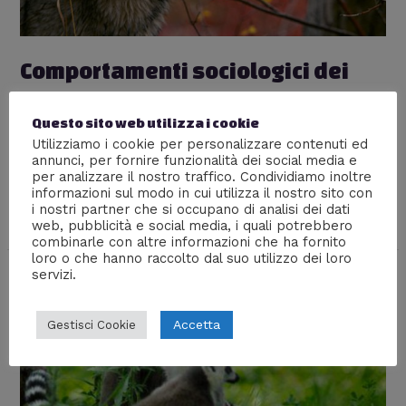
Comportamenti sociologici dei
lupi
Questo sito web utilizza i cookie
Lascia un commento
/
Animali
,
Articoli più popolari
,
Utilizziamo i cookie per personalizzare contenuti ed
Psicologia
/ Di
William J
annunci, per fornire funzionalità dei social media e
per analizzare il nostro traffico. Condividiamo inoltre
Hanno una struttura sociale organizzata, cacciano
informazioni sul modo in cui utilizza il nostro sito con
trombano e vivono secondo precise gerarchie,
i nostri partner che si occupano di analisi dei dati
determinate dalla potenza fisica ma non solo.
web, pubblicità e social media, i quali potrebbero
combinarle con altre informazioni che ha fornito
loro o che hanno raccolto dal suo utilizzo dei loro
servizi.
Accetta
Gestisci Cookie