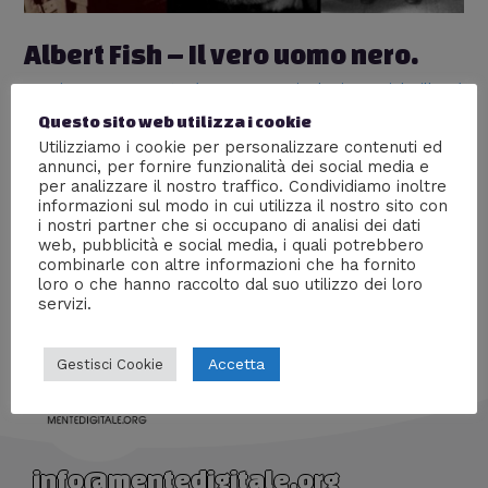
Albert Fish – Il vero uomo nero.
Lascia un commento
/
Persone
,
Psicologia
,
Serial Killer
/
Di
Giada Piazza
Questo sito web utilizza i cookie
Utilizziamo i cookie per personalizzare contenuti ed
Albert Fish fu un killer, un molestatore infantile, un
annunci, per fornire funzionalità dei social media e
cannibale.. descrisse come avesse prelevato le
per analizzare il nostro traffico. Condividiamo inoltre
orecchie, cuocendole in pentola con carote, cipolle,
informazioni sul modo in cui utilizza il nostro sito con
sale e pepe; arricchendo poi il tutto con un po’ di
i nostri partner che si occupano di analisi dei dati
bacon.
web, pubblicità e social media, i quali potrebbero
combinarle con altre informazioni che ha fornito
loro o che hanno raccolto dal suo utilizzo dei loro
servizi.
Accetta
Gestisci Cookie
info@mentedigitale.org