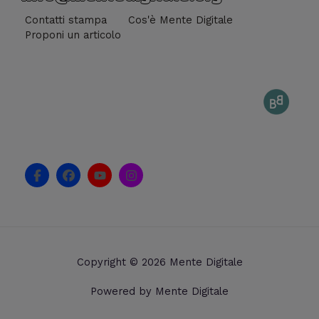
Contatti stampa
Cos'è Mente Digitale
Proponi un articolo
F
F
Y
I
a
a
o
n
c
c
u
s
e
e
t
t
b
b
u
a
o
o
b
g
o
o
e
r
k
k
a
Copyright © 2026 Mente Digitale
-
m
f
Powered by Mente Digitale