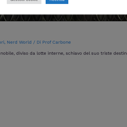
bri
,
Nerd World
/ Di
Prof Carbone
obile, diviso da lotte interne, schiavo del suo triste desti