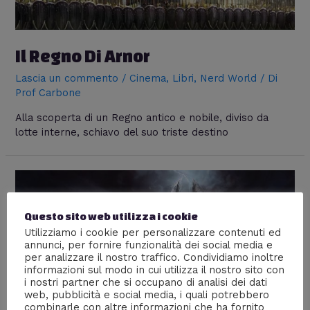
Il Regno Di Arnor
Lascia un commento
/
Cinema
,
Libri
,
Nerd World
/ Di
Prof Carbone
Alla scoperta di un Regno antico e nobile, diviso da
lotte interne, schiavo del suo triste destino
Questo sito web utilizza i cookie
Utilizziamo i cookie per personalizzare contenuti ed
annunci, per fornire funzionalità dei social media e
per analizzare il nostro traffico. Condividiamo inoltre
informazioni sul modo in cui utilizza il nostro sito con
i nostri partner che si occupano di analisi dei dati
web, pubblicità e social media, i quali potrebbero
combinarle con altre informazioni che ha fornito