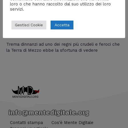
loro o che hanno raccolto dal suo utilizzo dei loro
servizi.
Il Regno di Angmar
Accetta
Gestisci Cookie
Lascia un commento
/
Libri
,
Nerd World
/ Di
Prof
Carbone
Trema dinnanzi ad uno dei regni più crudeli e feroci che
la Terra di Mezzo ebbe la sfortuna di vedere
info@mentedigitale.org
Contatti stampa
Cos'è Mente Digitale