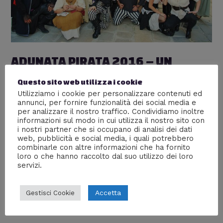
ADUNATA PIRATA 2016 – UN
SUCCESSO AI CONFINI DEL MARE!
Questo sito web utilizza i cookie
Utilizziamo i cookie per personalizzare contenuti ed
Eventi
,
Mente Digitale TV
/ Di
AnninaScrittrice
annunci, per fornire funzionalità dei social media e
“Venezia è come mangiare un’intera scatola di
per analizzare il nostro traffico. Condividiamo inoltre
informazioni sul modo in cui utilizza il nostro sito con
cioccolata al liquore in una sola volta” diceva il buon
i nostri partner che si occupano di analisi dei dati
Truman Capote… e chi siamo noi per contraddirlo?
web, pubblicità e social media, i quali potrebbero
Resoconto dell’Adunata Pirata 2016 che si è tenuta a
combinarle con altre informazioni che ha fornito
Venezia, a base diottimo rum, con una bellissima
loro o che hanno raccolto dal suo utilizzo dei loro
sorpresa finale.
servizi.
Accetta
Gestisci Cookie