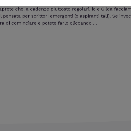
saprete che, a cadenze piuttosto regolari, io e Gilda facc
pensata per scrittori emergenti (o aspiranti tali). Se invec
ra di cominciare e potete farlo cliccando …