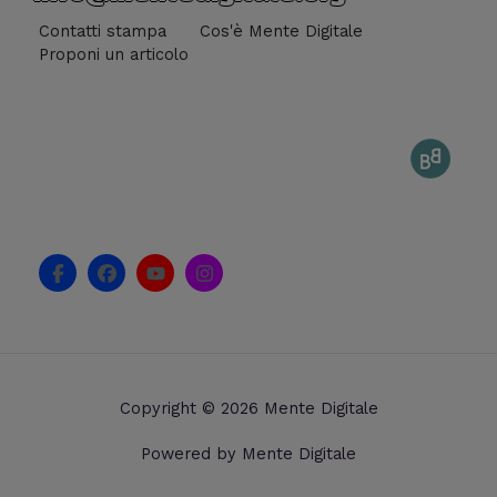
Contatti stampa
Cos'è Mente Digitale
Proponi un articolo
F
F
Y
I
a
a
o
n
c
c
u
s
e
e
t
t
b
b
u
a
o
o
b
g
o
o
e
r
k
k
a
Copyright © 2026 Mente Digitale
-
m
f
Powered by Mente Digitale