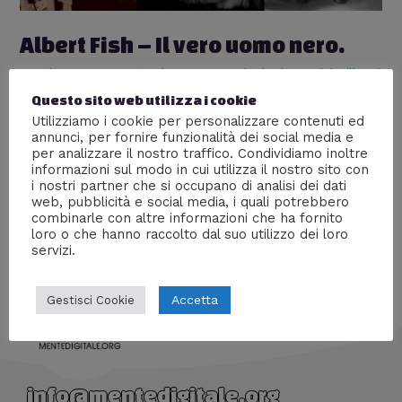
Albert Fish – Il vero uomo nero.
Lascia un commento
/
Persone
,
Psicologia
,
Serial Killer
/
Di
Giada Piazza
Questo sito web utilizza i cookie
Utilizziamo i cookie per personalizzare contenuti ed
Albert Fish fu un killer, un molestatore infantile, un
annunci, per fornire funzionalità dei social media e
cannibale.. descrisse come avesse prelevato le
per analizzare il nostro traffico. Condividiamo inoltre
orecchie, cuocendole in pentola con carote, cipolle,
informazioni sul modo in cui utilizza il nostro sito con
sale e pepe; arricchendo poi il tutto con un po’ di
i nostri partner che si occupano di analisi dei dati
bacon.
web, pubblicità e social media, i quali potrebbero
combinarle con altre informazioni che ha fornito
loro o che hanno raccolto dal suo utilizzo dei loro
servizi.
Accetta
Gestisci Cookie
info@mentedigitale.org