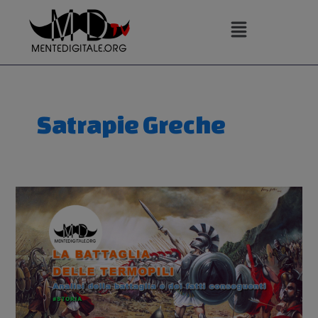
Vai
al
contenuto
Satrapie Greche