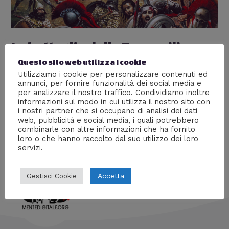
La battaglia delle Termopili
Questo sito web utilizza i cookie
Lascia un commento
/
Articoli più popolari
,
Storia
/ Di
Prof Carbone
Utilizziamo i cookie per personalizzare contenuti ed
annunci, per fornire funzionalità dei social media e
Un bellissimo articolo che racconta uno scontro tra due
per analizzare il nostro traffico. Condividiamo inoltre
informazioni sul modo in cui utilizza il nostro sito con
mondi, visto con gli occhi della realtà! Analizzeremo i
i nostri partner che si occupano di analisi dei dati
due eserciti, le dotazioni, la battaglia e le conseguenze
web, pubblicità e social media, i quali potrebbero
– MENTE DIGITALE
combinarle con altre informazioni che ha fornito
loro o che hanno raccolto dal suo utilizzo dei loro
servizi.
Accetta
Gestisci Cookie