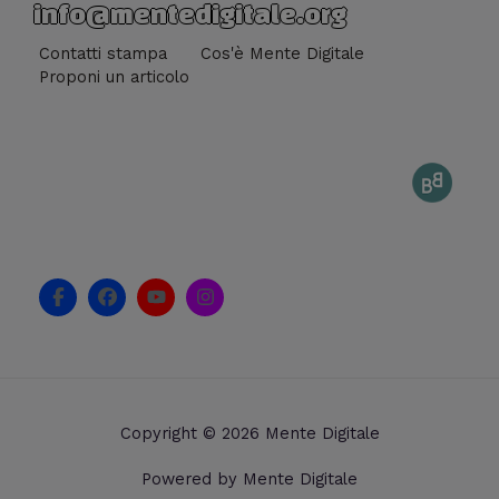
info@mentedigitale.org
Contatti stampa
Cos'è Mente Digitale
Proponi un articolo
F
F
Y
I
a
a
o
n
c
c
u
s
e
e
t
t
b
b
u
a
o
o
b
g
o
o
e
r
k
k
a
Copyright © 2026 Mente Digitale
-
m
f
Powered by Mente Digitale