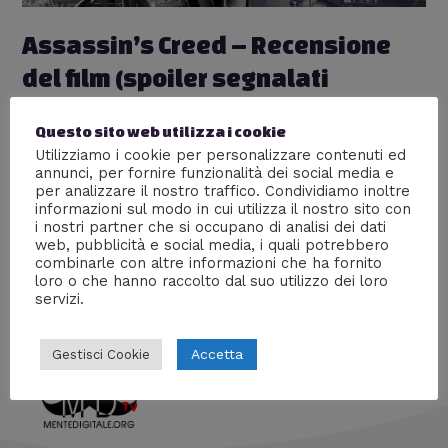
Assassin’s Creed – Recensione
del film (spoiler segnalati
nell’articolo)
Questo sito web utilizza i cookie
Cinema
,
Nerd World
,
Recensioni
/ Di
William J
Utilizziamo i cookie per personalizzare contenuti ed
annunci, per fornire funzionalità dei social media e
Recensione di “Assassin’s Creed”, il film ispirato al
per analizzare il nostro traffico. Condividiamo inoltre
celebre videogioco, che uscirà nelle sale italiane il 4
informazioni sul modo in cui utilizza il nostro sito con
gennaio 2017. Vediamo insieme la trama e le differenze
i nostri partner che si occupano di analisi dei dati
sostanziali col videogioco, seguite dalle mie impressioni
web, pubblicità e social media, i quali potrebbero
personali. Gli Spoiler sono ben segnalati nell’articolo!
combinarle con altre informazioni che ha fornito
loro o che hanno raccolto dal suo utilizzo dei loro
servizi.
Accetta
Gestisci Cookie