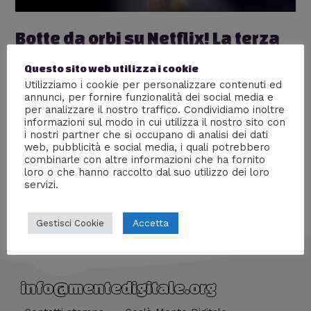
Botte da orbi su Netflix! La terza
serie di Baki the Grappler
Questo sito web utilizza i cookie
Lascia un commento
/
Anime
,
Nerd World
,
Recensioni
/
Utilizziamo i cookie per personalizzare contenuti ed
annunci, per fornire funzionalità dei social media e
Di
Prof Carbone
per analizzare il nostro traffico. Condividiamo inoltre
informazioni sul modo in cui utilizza il nostro sito con
Corpi scultorei, menti geniali e colpi incredibili, la nuova
i nostri partner che si occupano di analisi dei dati
recensione della serie Netflix piena di testosterone
web, pubblicità e social media, i quali potrebbero
combinarle con altre informazioni che ha fornito
loro o che hanno raccolto dal suo utilizzo dei loro
servizi.
Accetta
Gestisci Cookie
info@mentedigitale.org