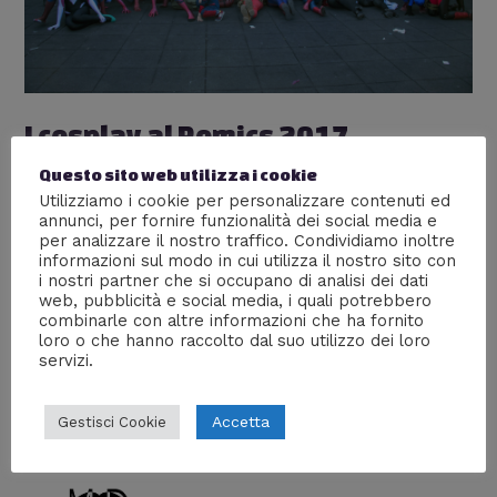
I cosplay al Romics 2017
Lascia un commento
/
Cosplay
,
Eventi
,
Gallerie
Questo sito web utilizza i cookie
fotografiche
/ Di
William J
Utilizziamo i cookie per personalizzare contenuti ed
annunci, per fornire funzionalità dei social media e
Il Romics, come un po’ tutte le manifestazioni del
per analizzare il nostro traffico. Condividiamo inoltre
settore, cresce sempre più e Menphis ci è andato
informazioni sul modo in cui utilizza il nostro sito con
anche quest’anno scattando per noi le fotografie ai
i nostri partner che si occupano di analisi dei dati
web, pubblicità e social media, i quali potrebbero
cosplayer che hanno partecipato. Se ci sei anche te,
combinarle con altre informazioni che ha fornito
diccelo lasciando un commento aggiungeremo volentieri
loro o che hanno raccolto dal suo utilizzo dei loro
il tuo nome nella didascalia della relativa foto.
servizi.
Accetta
Gestisci Cookie