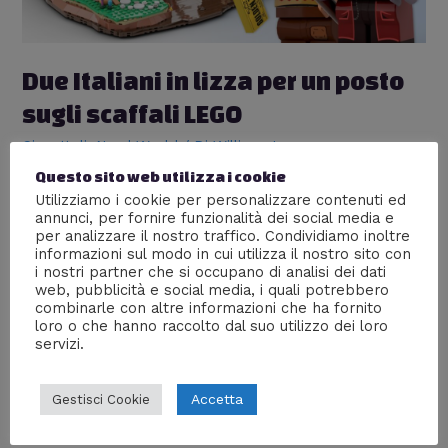
LEGO
Due Italiani in lizza per un posto
sugli scaffali LEGO
Giocattoli
,
Nerd World
/ Di
William J
Questo sito web utilizza i cookie
Due miei amici hanno proposto su LEGO Ideas un
Utilizziamo i cookie per personalizzare contenuti ed
bellissimo progetto dedicato alla “Fabbrica di
annunci, per fornire funzionalità dei social media e
Cioccolato”. Se votiamo tutti insieme potrà essere
per analizzare il nostro traffico. Condividiamo inoltre
messo in produzione il primo progetto italiano fatto coi
informazioni sul modo in cui utilizza il nostro sito con
mattoncini. LEGO deve molto del suo essere al primo
i nostri partner che si occupano di analisi dei dati
posto tra i produttori mondiali di giocattoli alla sua
web, pubblicità e social media, i quali potrebbero
relazione con i propri appassionati sparsi …
combinarle con altre informazioni che ha fornito
loro o che hanno raccolto dal suo utilizzo dei loro
servizi.
Leggi altro »
Accetta
Gestisci Cookie