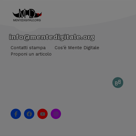
info@mentedigitale.org
Contatti stampa
Cos'è Mente Digitale
Proponi un articolo
F
F
Y
I
a
a
o
n
c
c
u
s
e
e
t
t
b
b
u
a