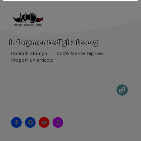
info@mentedigitale.org
Contatti stampa
Cos'è Mente Digitale
Proponi un articolo
F
F
Y
I
a
a
o
n
c
c
u
s
e
e
t
t
b
b
u
a