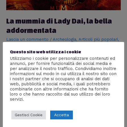
La mummia di Lady Dai, la bella
addormentata
Lascia un commento
/
Archeologia
,
Articoli più popolari
,
Culture
/ Di
Elly
Questo sito web utilizza i cookie
Le mummie, come ben sappiamo, sono corpi
Utilizziamo i cookie per personalizzare contenuti ed
conservati di persone o animali morti. La parola
annunci, per fornire funzionalità dei social media e
originariamente fu coniata per definire la salme avvolte
per analizzare il nostro traffico. Condividiamo inoltre
in bendaggi dell’antica civiltà egizia. In senso più ampio,
informazioni sul modo in cui utilizza il nostro sito con
i nostri partner che si occupano di analisi dei dati
però, qualsiasi cadavere che abbia conservato la pelle
web, pubblicità e social media, i quali potrebbero
è da considerarsi una mummia. Se al momento della
combinarle con altre informazioni che ha fornito
morte o della sepoltura si verificano …
loro o che hanno raccolto dal suo utilizzo dei loro
servizi.
Leggi altro »
Accetta
Gestisci Cookie