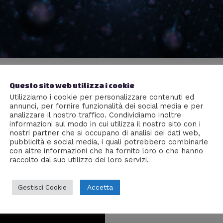
e tu non lo sapevi
Questo sito web utilizza i cookie
nze
/ Di
Riccardo Zagaria
Utilizziamo i cookie per personalizzare contenuti ed
annunci, per fornire funzionalità dei social media e per
iegata in modo semplice
analizzare il nostro traffico. Condividiamo inoltre
informazioni sul modo in cui utilizza il nostro sito con i
nostri partner che si occupano di analisi dei dati web,
pubblicità e social media, i quali potrebbero combinarle
con altre informazioni che ha fornito loro o che hanno
raccolto dal suo utilizzo dei loro servizi.
Accetta
Gestisci Cookie