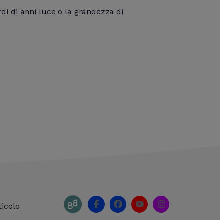
di di anni luce o la grandezza di
F
F
Y
I
ticolo
a
a
o
n
c
c
u
s