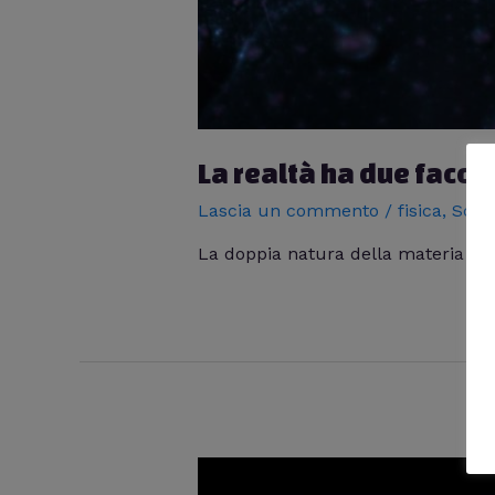
La realtà ha due facce 
Lascia un commento
/
fisica
,
Scie
La doppia natura della materia sp