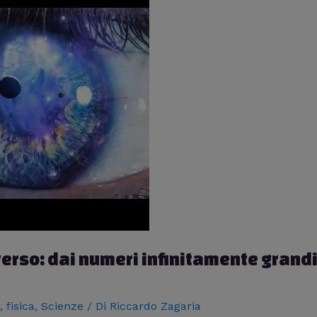
erso: dai numeri infinitamente grandi
,
fisica
,
Scienze
/ Di
Riccardo Zagaria