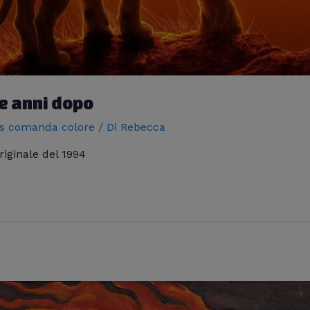
ue anni dopo
s comanda colore
/ Di
Rebecca
riginale del 1994