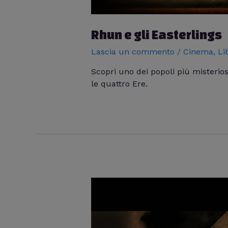
Rhun e gli Easterlings
Lascia un commento
/
Cinema
,
Li
Scopri uno dei popoli più misteriosi
le quattro Ere.