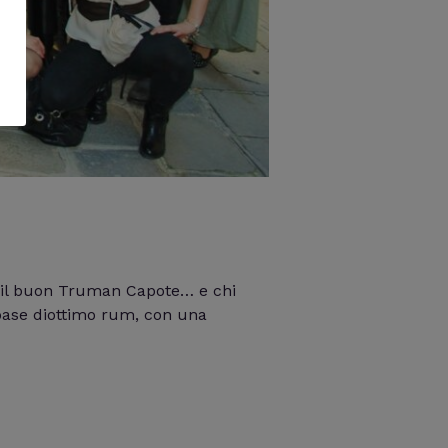
va il buon Truman Capote… e chi
 base diottimo rum, con una