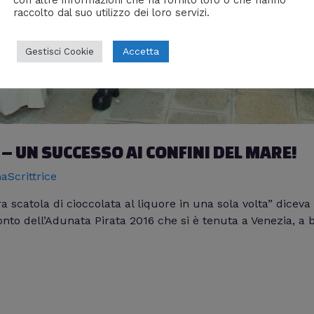
raccolto dal suo utilizzo dei loro servizi.
Accetta
Gestisci Cookie
– UN SUCCESSO AI CONFINI DEL MARE!
aScrittrice
 scatola di cioccolata al liquore in una sola volta” dice
nto dell’Adunata Pirata 2016 che si è tenuta a Venezia, a