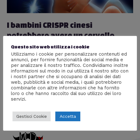
I bambini CRISPR cinesi
potrebbero avere un cervello
potenziato
Questo sito web utilizza i cookie
Utilizziamo i cookie per personalizzare contenuti ed
Lascia un commento
/
Esperimenti
,
Scienze
/ Di
William
annunci, per fornire funzionalità dei social media e
J
per analizzare il nostro traffico. Condividiamo inoltre
informazioni sul modo in cui utilizza il nostro sito con
Una nuova ricerca suggerisce che il recente
i nostri partner che si occupano di analisi dei dati
esperimento cinese di modifica genetica potrebbe
web, pubblicità e social media, i quali potrebbero
anche aver migliorato la loro capacità di apprendere e
combinarle con altre informazioni che ha fornito
formare ricordi.
loro o che hanno raccolto dal suo utilizzo dei loro
servizi.
Accetta
Gestisci Cookie