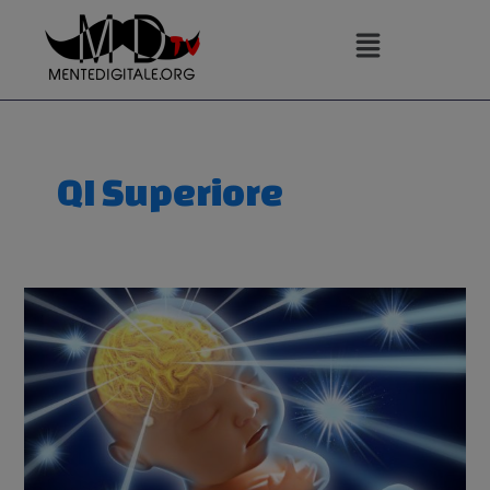
Vai
al
contenuto
QI Superiore