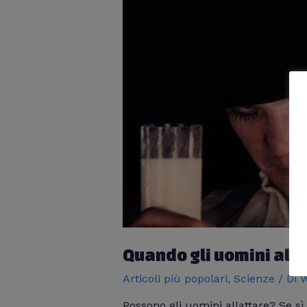
Quando gli uomini all
Articoli più popolari
,
Scienze
/ Di
W
Possono gli uomini allattare? Se sì