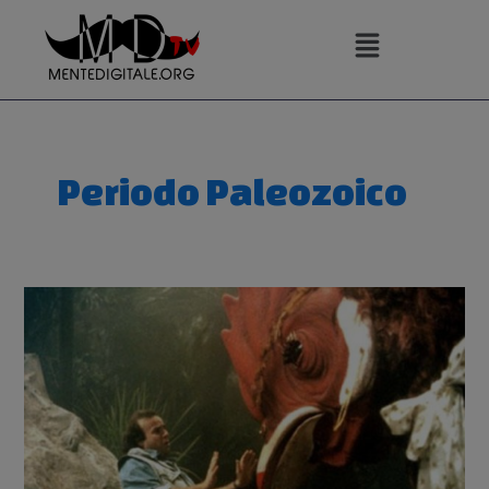
Vai
al
contenuto
Periodo Paleozoico