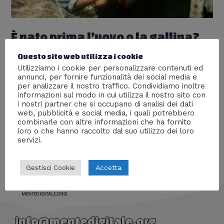
È nato prima l’uovo o la gallina?
Lascia un commento
/
Animali
,
Archeologia
,
Articoli più
Questo sito web utilizza i cookie
popolari
,
Natura
,
Scienze
/ Di
William J
Utilizziamo i cookie per personalizzare contenuti ed
annunci, per fornire funzionalità dei social media e
È nato prima l’uovo o la gallina? Quando è nato il primo
per analizzare il nostro traffico. Condividiamo inoltre
uovo? E la prima gallina? L’uovo di Colombo! È
informazioni sul modo in cui utilizza il nostro sito con
possibile far stare in piedi un uovo senza doverlo
i nostri partner che si occupano di analisi dei dati
ammaccare? Esperimenti in casa con le uova!
web, pubblicità e social media, i quali potrebbero
combinarle con altre informazioni che ha fornito
loro o che hanno raccolto dal suo utilizzo dei loro
servizi.
Accetta
Gestisci Cookie
info@mentedigitale.org