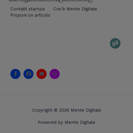
Contatti stampa
Cos'è Mente Digitale
Proponi un articolo
F
F
Y
I
a
a
o
n
c
c
u
s
e
e
t
t
b
b
u
a
o
o
b
g
o
o
e
r
k
k
a
Copyright © 2026 Mente Digitale
-
m
f
Powered by Mente Digitale