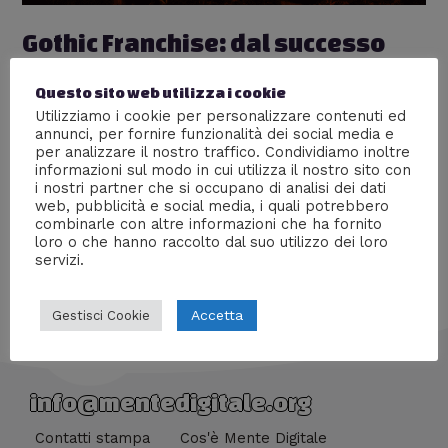
Gothic Franchise: dal successo
alla morte (quasi) annunciata
Questo sito web utilizza i cookie
Lascia un commento
/
Videogiochi
/ Di
Giovanni
Utilizziamo i cookie per personalizzare contenuti ed
Lombardi
annunci, per fornire funzionalità dei social media e
per analizzare il nostro traffico. Condividiamo inoltre
Ascesa, declino e morte di un videogioco
informazioni sul modo in cui utilizza il nostro sito con
apprezzatissimo
i nostri partner che si occupano di analisi dei dati
web, pubblicità e social media, i quali potrebbero
combinarle con altre informazioni che ha fornito
loro o che hanno raccolto dal suo utilizzo dei loro
servizi.
Accetta
Gestisci Cookie
info@mentedigitale.org
Contatti stampa
Cos'è Mente Digitale