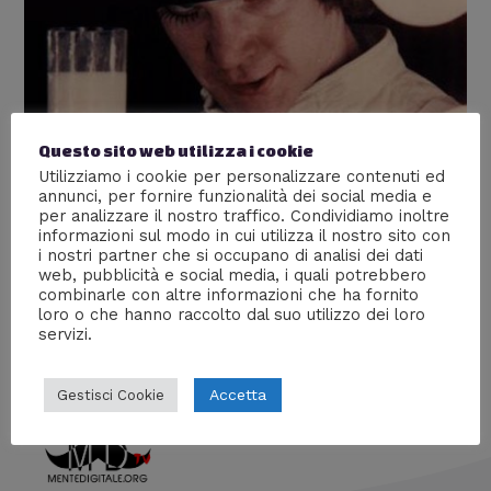
Questo sito web utilizza i cookie
Utilizziamo i cookie per personalizzare contenuti ed
annunci, per fornire funzionalità dei social media e
Quando gli uomini allattano
per analizzare il nostro traffico. Condividiamo inoltre
informazioni sul modo in cui utilizza il nostro sito con
Articoli più popolari
,
Scienze
/ Di
William J
i nostri partner che si occupano di analisi dei dati
web, pubblicità e social media, i quali potrebbero
Possono gli uomini allattare? Se sì, come? E che
combinarle con altre informazioni che ha fornito
impatto avrebbe a livello sociale?
loro o che hanno raccolto dal suo utilizzo dei loro
servizi.
Accetta
Gestisci Cookie