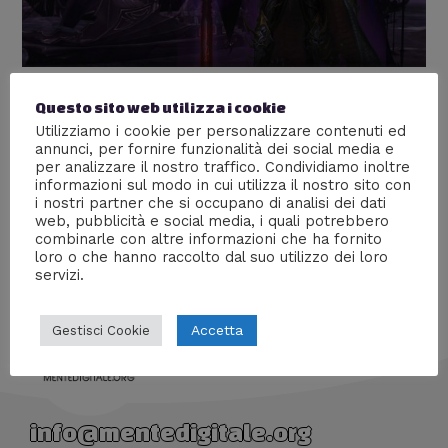
TOR ANLEC RINASCE
Questo sito web utilizza i cookie
Utilizziamo i cookie per personalizzare contenuti ed
Lascia un commento
/
Nerd World
,
Racconti digitali
/ Di
annunci, per fornire funzionalità dei social media e
Prof Carbone
per analizzare il nostro traffico. Condividiamo inoltre
informazioni sul modo in cui utilizza il nostro sito con
Scopri la crudeltà e la malignità degli elfi oscuri di
i nostri partner che si occupano di analisi dei dati
Warhammer
web, pubblicità e social media, i quali potrebbero
combinarle con altre informazioni che ha fornito
loro o che hanno raccolto dal suo utilizzo dei loro
servizi.
Accetta
Gestisci Cookie
info@mentedigitale.org