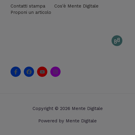
Contatti stampa
Cos'è Mente Digitale
Proponi un articolo
F
F
Y
I
a
a
o
n
c
c
u
s
e
e
t
t
b
b
u
a
o
o
b
g
o
o
e
r
k
k
a
Copyright © 2026 Mente Digitale
-
m
f
Powered by Mente Digitale