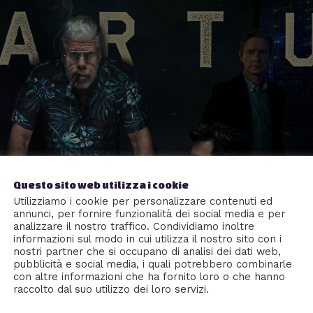
Questo sito web utilizza i cookie
Utilizziamo i cookie per personalizzare contenuti ed
annunci, per fornire funzionalità dei social media e per
analizzare il nostro traffico. Condividiamo inoltre
informazioni sul modo in cui utilizza il nostro sito con i
nostri partner che si occupano di analisi dei dati web,
pubblicità e social media, i quali potrebbero combinarle
con altre informazioni che ha fornito loro o che hanno
raccolto dal suo utilizzo dei loro servizi.