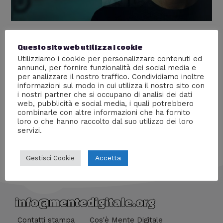
You
Questo sito web utilizza i cookie
Lascia un commento
/
Res comanda colore
/ Di
Utilizziamo i cookie per personalizzare contenuti ed
Rebecca
annunci, per fornire funzionalità dei social media e
per analizzare il nostro traffico. Condividiamo inoltre
La serie dello stalking e lo storytelling della realtà
informazioni sul modo in cui utilizza il nostro sito con
distorta
i nostri partner che si occupano di analisi dei dati
web, pubblicità e social media, i quali potrebbero
combinarle con altre informazioni che ha fornito
loro o che hanno raccolto dal suo utilizzo dei loro
servizi.
Accetta
Gestisci Cookie
info@mentedigitale.org
Contatti stampa
Cos'è Mente Digitale