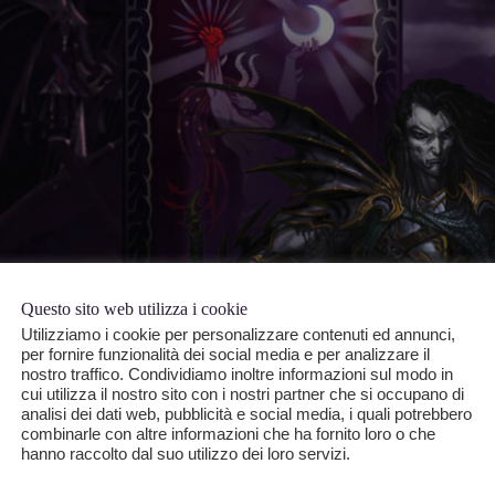
Questo sito web utilizza i cookie
Utilizziamo i cookie per personalizzare contenuti ed annunci,
per fornire funzionalità dei social media e per analizzare il
nostro traffico. Condividiamo inoltre informazioni sul modo in
cui utilizza il nostro sito con i nostri partner che si occupano di
analisi dei dati web, pubblicità e social media, i quali potrebbero
combinarle con altre informazioni che ha fornito loro o che
hanno raccolto dal suo utilizzo dei loro servizi.