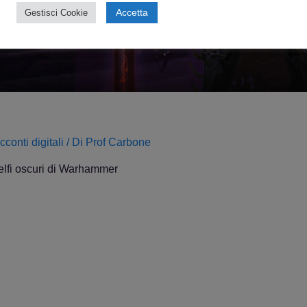
Accetta
Gestisci Cookie
conti digitali
/ Di
Prof Carbone
 elfi oscuri di Warhammer