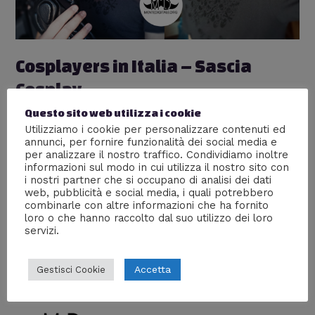
Cosplayers in Italia – Sascia
Cosplay
Lascia un commento
/
Cosplay
,
Cosplayers in Italia
/ Di
Questo sito web utilizza i cookie
William J
Utilizziamo i cookie per personalizzare contenuti ed
annunci, per fornire funzionalità dei social media e
Il primo ospite della rubrica #CosplayersinItalia è Sascia
per analizzare il nostro traffico. Condividiamo inoltre
e la sua somiglianza con Noctis Lucis Caelum di Final
informazioni sul modo in cui utilizza il nostro sito con
i nostri partner che si occupano di analisi dei dati
Fantasy XV è impressionante! Sei un cosplayer?
web, pubblicità e social media, i quali potrebbero
Mandaci le tue informazioni seguendo lo schema che
combinarle con altre informazioni che ha fornito
trovi nell’articolo e un link alle tue foto, pubblicherò
loro o che hanno raccolto dal suo utilizzo dei loro
volentieri una tua scheda!
servizi.
Accetta
Gestisci Cookie