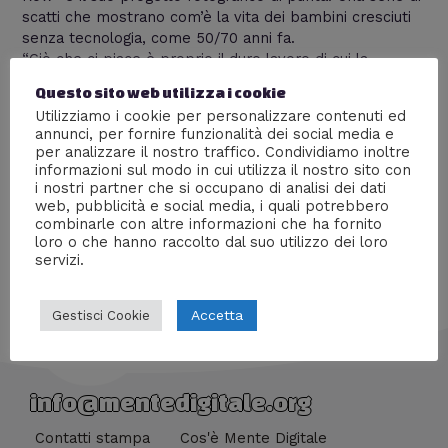
scatti che mostrano com’è la vita dei bambini cresciuti
senza tecnologia, come 50/70 anni fa.
“Ciò che ci piace è proprio il duro lavoro di cui la
campagna necessita… è ottimo per i bambini perché
Questo sito web utilizza i cookie
hanno una controprova diretta della fatica che serve
Utilizziamo i cookie per personalizzare contenuti ed
per godere di ciò che abbiamo, sanno da dove proviene
annunci, per fornire funzionalità dei social media e
il loro cibo, hanno un’esperienza diretta sulla vita e sulla
per analizzare il nostro traffico. Condividiamo inoltre
morte (degli animali) e questo gli conferisce lezioni di
informazioni sul modo in cui utilizza il nostro sito con
vita altrimenti difficili da assimilare”.
i nostri partner che si occupano di analisi dei dati
web, pubblicità e social media, i quali potrebbero
combinarle con altre informazioni che ha fornito
loro o che hanno raccolto dal suo utilizzo dei loro
servizi.
Accetta
Gestisci Cookie
info@mentedigitale.org
Contatti stampa
Cos'è Mente Digitale