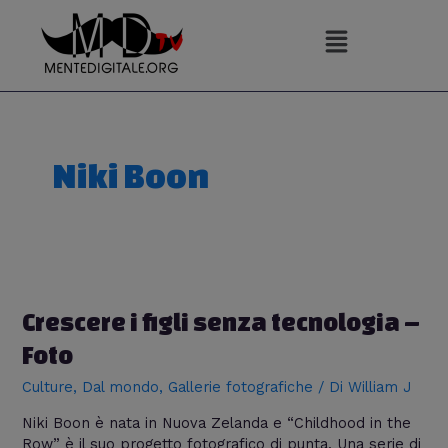
Vai
al
contenuto
Niki Boon
Crescere i figli senza tecnologia –
Foto
Culture
,
Dal mondo
,
Gallerie fotografiche
/ Di
William J
Niki Boon è nata in Nuova Zelanda e “Childhood in the
Row” è il suo progetto fotografico di punta. Una serie di