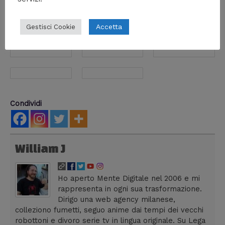
Accetta
Gestisci Cookie
Condividi
William J
Ho aperto Mente Digitale nel 2006 e mi
rappresenta in ogni sua trasformazione.
Dirigo una web agency milanese,
colleziono fumetti, seguo anime dai tempi dei vecchi
robottoni e divoro serie tv in lingua originale. Su Lega