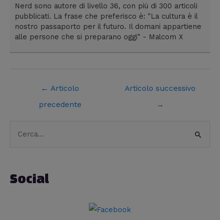
Nerd sono autore di livello 36, con più di 300 articoli
pubblicati. La frase che preferisco è: "La cultura è il
nostro passaporto per il futuro. Il domani appartiene
alle persone che si preparano oggi" - Malcom X
←
Articolo
Articolo successivo
precedente
→
C
C
a
e
t
r
e
Social
c
g
a
o
:
r